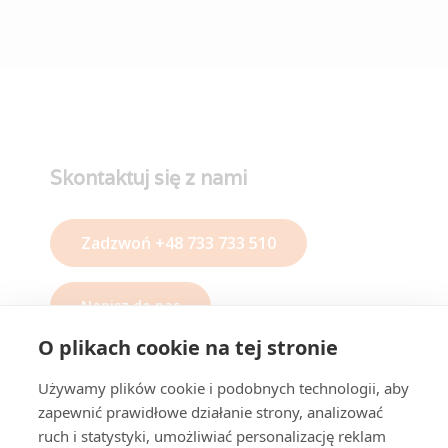
Skontaktuj się z nami
Zadzwoń +48 733 733 510
Napisz do nas
O plikach cookie na tej stronie
O nas
Używamy plików cookie i podobnych technologii, aby
zapewnić prawidłowe działanie strony, analizować
ruch i statystyki, umożliwiać personalizację reklam
Wirtualne biuro Warszawa ul. Nowogrodzka