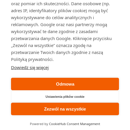
oraz pomiar ich skuteczności. Dane osobowe (np.
64/43.
Prestiżowa lokalizacja w samym
adres IP, identyfikatory plików cookie) mogą być
centrum Warszawy.
wykorzystywane do celów analitycznych i
reklamowych. Google oraz nasi partnerzy mogą
wykorzystywać te dane zgodnie z zasadami
Na skróty
przetwarzania danych Google. Kliknięcie przycisku
„Zezwól na wszystkie” oznacza zgodę na
przetwarzanie Twoich danych zgodnie z naszą
Strona główna
Polityką prywatności.
Księgowość
Sale konferencyjne
Dowiedz się więcej
Właściwe urzędy
Cennik
Odmowa
Blog
Kontakt
Ustawienia plików cookie
Zezwól na wszystkie
Projekt strony i opieka marketingowa:
Powered by
CookieHub Consent Management