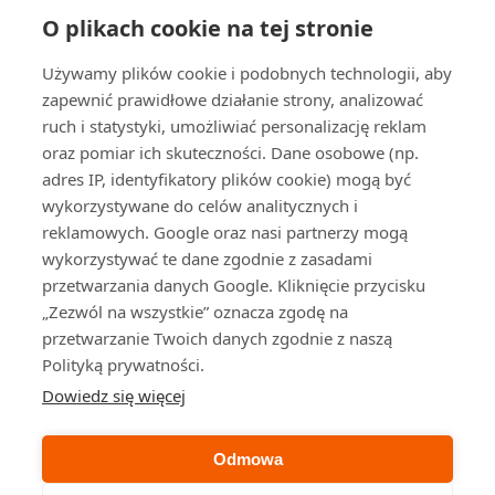
O plikach cookie na tej stronie
O nas
Używamy plików cookie i podobnych technologii, aby
zapewnić prawidłowe działanie strony, analizować
ruch i statystyki, umożliwiać personalizację reklam
Wirtualne biuro Warszawa ul. Nowogrodzka
oraz pomiar ich skuteczności. Dane osobowe (np.
64/43.
Prestiżowa lokalizacja w samym
adres IP, identyfikatory plików cookie) mogą być
centrum Warszawy.
wykorzystywane do celów analitycznych i
reklamowych. Google oraz nasi partnerzy mogą
wykorzystywać te dane zgodnie z zasadami
Na skróty
przetwarzania danych Google. Kliknięcie przycisku
„Zezwól na wszystkie” oznacza zgodę na
przetwarzanie Twoich danych zgodnie z naszą
Strona główna
Polityką prywatności.
Księgowość
Sale konferencyjne
Dowiedz się więcej
Właściwe urzędy
Cennik
Odmowa
Blog
Kontakt