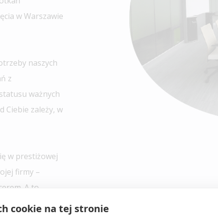
potkań
jęcia w Warszawie
potrzeby naszych
ań z
statusu ważnych
 Ciebie zależy, w
ię w prestiżowej
jej firmy –
cerem. A to
anych z
ch cookie na tej stronie