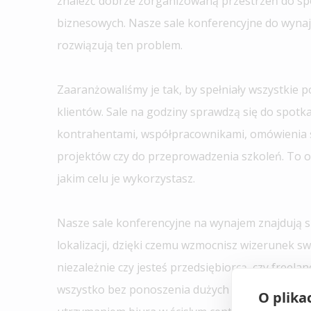
znaleźć dobrze zorganizowaną przestrzeń do s
biznesowych. Nasze sale konferencyjne do wyna
rozwiązują ten problem.
Zaaranżowaliśmy je tak, by spełniały wszystkie 
klientów. Sale na godziny sprawdzą się do spotk
kontrahentami, współpracownikami, omówienia 
projektów czy do przeprowadzenia szkoleń. To od
jakim celu je wykorzystasz.
Nasze sale konferencyjne na wynajem znajdują s
lokalizacji, dzięki czemu wzmocnisz wizerunek swo
niezależnie czy jesteś przedsiębiorcą, czy freelan
wszystko bez ponoszenia dużych kosztów związ
O plika