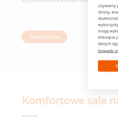
utrzymaniem biura w ścisłym centrum Warszawy.
Używamy pl
strony, ana
skutecznoś
wykorzysty
mogą wykor
Skontaktuj się
Kliknięcie
danych zgo
Dowiedz si
Komfortowe sale n