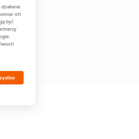
działanie
pomiar ich
ogą być
artnerzy
ogle.
 Twoich
zystkie