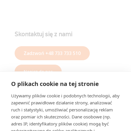
Skontaktuj się z nami
Zadzwoń +48 733 733 510
Napisz do nas
O plikach cookie na tej stronie
O nas
Używamy plików cookie i podobnych technologii, aby
zapewnić prawidłowe działanie strony, analizować
ruch i statystyki, umożliwiać personalizację reklam
Wirtualne biuro Warszawa ul. Nowogrodzka
oraz pomiar ich skuteczności. Dane osobowe (np.
64/43.
Prestiżowa lokalizacja w samym
adres IP, identyfikatory plików cookie) mogą być
centrum Warszawy.
wykorzystywane do celów analitycznych i