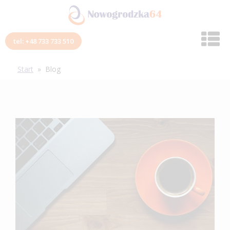
tel: +48 733 733 510
Start
»
Blog